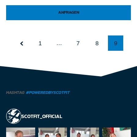
ANFRAGEN
…
1
7
8
9
HASHTAG
#POWEREDBYSCOTFIT
SCOTFIT_OFFICIAL