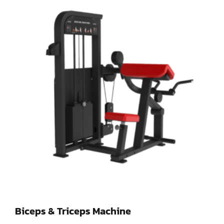
Biceps & Triceps Machine