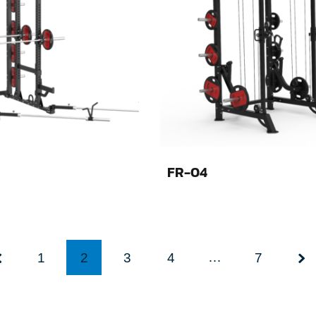
FR-04
…
1
2
3
4
7