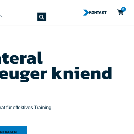
0
KONTAKT
teral
euger kniend
t für effektives Training.
NFRAGEN