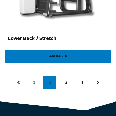
Lower Back / Stretch
ANFRAGEN
1
2
3
4